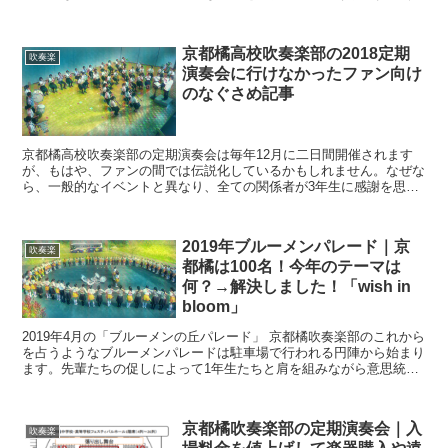
奏楽以外にもピアノやバイオリンなどもそうですが） 音楽...
京都橘高校吹奏楽部の2018定期
吹奏楽
演奏会に行けなかったファン向け
のなぐさめ記事
京都橘高校吹奏楽部の定期演奏会は毎年12月に二日間開催されます
が、もはや、ファンの間では伝説化しているかもしれません。なぜな
ら、一般的なイベントと異なり、全ての関係者が3年生に感謝を思
い、送り出す最高のお別れの演奏会だからです。また、ファン...
2019年ブルーメンパレード｜京
吹奏楽
都橘は100名！今年のテーマは
何？→解決しました！「wish in
bloom」
2019年4月の「ブルーメンの丘パレード」 京都橘吹奏楽部のこれから
を占うようなブルーメンパレードは駐車場で行われる円陣から始まり
ます。先輩たちの促しによって1年生たちと肩を組みながら意思統一
していました。実はこのシーンが大好きです！毎年の...
京都橘吹奏楽部の定期演奏会｜入
吹奏楽