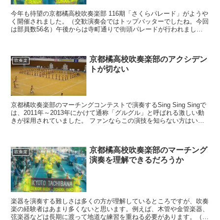
今年も待望の京都橘高校吹奏楽部 116期「さくらパレード」がようや
く開催されました。（交歓演奏会ではトップバッターでしたね。今回
は部員数56名）午後からは寺町通りで街頭パレードが行われました
が、沿道の人々が例年以上の賑わいだったようです。Y...
京都橘高校吹奏楽部のアクシデン
吹奏楽
トが切ない
京都橘吹奏楽部のマーチングコンテストで演奏するSing Sing Singで
は、2011年～2013年にかけて通称「グルグル」と呼ばれる激しい動
きが採用されていました。 ファンならこの演技を知らない方はいな
いと思いますが、グルグルは、ほぼ全...
京都橘高校吹奏楽部のマーチング
吹奏楽
演奏を理解できるだろうか
楽器を演奏する難しさは多くの方が理解しているところですが、吹奏
楽の経験者はあまり多くないと思います。例えば、木管や金管楽器、
弦楽器などは長期に渡って地道な練習を重ねる必要があります。（吹