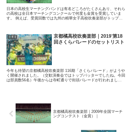
日本の高校生マーチングバンドは有名どころがたくさんあり、それら
の高校は全日本マーチングコンクールで何度も金賞を受賞していま
す。 例えば、受賞回数では九州の精華女子高校吹奏楽部がトップで
はないでしょうか。演奏技術と完成度の高い動きは抜群と言え...
京都橘高校吹奏楽部｜2019’第18
吹奏楽
回さくらパレードのセットリスト
今年も待望の京都橘高校吹奏楽部 116期「さくらパレード」がようや
く開催されました。（交歓演奏会ではトップバッターでしたね。今回
は部員数56名）午後からは寺町通りで街頭パレードが行われました
が、沿道の人々が例年以上の賑わいだったようです。Y...
京都橘高校吹奏楽部｜2009年全国マーチ
ングコンテスト（金賞）｜