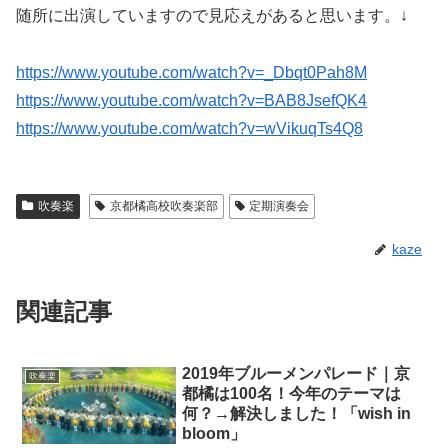
随所に出演していますので見応えがあると思います。↓
https://www.youtube.com/watch?v=_Dbqt0Pah8M
https://www.youtube.com/watch?v=BAB8JsefQK4
https://www.youtube.com/watch?v=wVikuqTs4Q8
吹奏楽
京都橘高校吹奏楽部
定期演奏会
kaze
関連記事
2019年ブルーメンパレード｜京
吹奏楽
都橘は100名！今年のテーマは
何？→解決しました！「wish in
bloom」