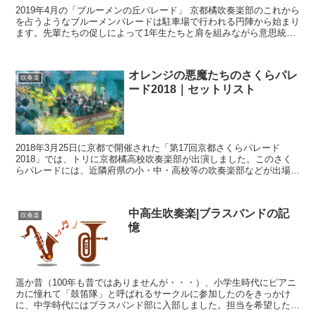
2019年4月の「ブルーメンの丘パレード」 京都橘吹奏楽部のこれから
を占うようなブルーメンパレードは駐車場で行われる円陣から始まり
ます。先輩たちの促しによって1年生たちと肩を組みながら意思統一
していました。実はこのシーンが大好きです！毎年の...
オレンジの悪魔たちのさくらパレ
吹奏楽
ード2018｜セットリスト
2018年3月25日に京都で開催された「第17回京都さくらパレード
2018」では、トリに京都橘高校吹奏楽部が出演しました。このさく
らパレードには、近隣府県の小・中・高校等の吹奏楽部などが出場し
相互の技術向上と交流を深めるとか。 午後2時に京...
中高生吹奏楽|ブラスバンドの記
吹奏楽
憶
遥か昔（100年も昔ではありませんが・・・）、小学生時代にピアニ
カに憧れて「鼓笛隊」と呼ばれるサークルに参加したのをきっかけ
に、中学時代にはブラスバンド部に入部しました。担当を希望したの