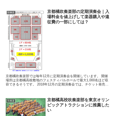
がアルトサックスパートで、初心者の私がみっちり仕込んで...
京都橘吹奏楽部の定期演奏会｜入
吹奏楽
場料金を値上げして楽器購入や遠
征費の一部にしては？
京都橘吹奏楽部では毎年12月に定期演奏会を開催しています。 開催
場所は京都橘高校敷地のフェスティバルホールで最大1,000名ほど収
容できるそうです。 2018年12月の定期演奏会では、チケット発売開
始からわずか1分で全座席が売り切れになりま...
京都橘高校吹奏楽部を東京オリン
吹奏楽
ピックアトラクションに推薦した
い