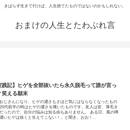
きばらず生きて行けば、人生捨てたものではないのかもしれない。
おまけの人生とたわぶれ言
実践記】ヒゲを全部抜いたら永久脱毛って誰が言っ
？笑える顛末
おじさんになり、ヒゲの濃さもさほど気にはならなくなったもの
20代前半の時はヒゲの濃さを嘆いたものです。友人は皆、薄毛タ
だったので、自分の悩みは知る由もありません。 ある日、風の噂
濃いヒゲは抜くと生えてこない！」と聞き、おお！...