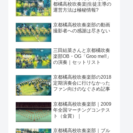
都橘高校吹奏楽|生徒主導の
運営方法は極秘情報?
京都橘高校吹奏楽部の動画
撮影者への感謝は尽きない
三田結菜さんと京都橘吹奏
楽部OB・OG「Groo me!!」
の演奏｜セットリスト
京都橘高校吹奏楽部の2018
定期演奏会に行けなかった
ファン向けのなぐさめ記事
京都橘高校吹奏楽部｜2009
年全国マーチングコンテス
ト（金賞）｜
京都橘高校吹奏楽部｜ブル