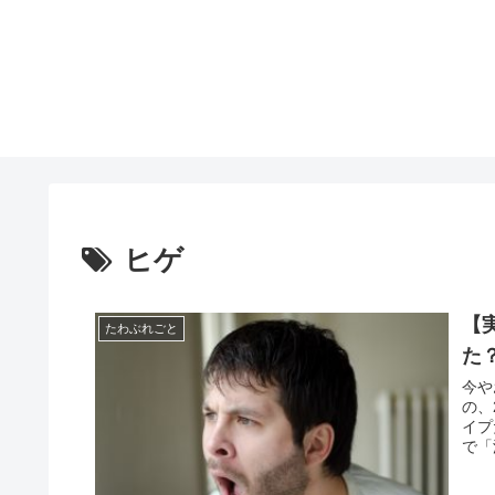
ヒゲ
【
たわぶれごと
た
今や
の、
イプ
で「