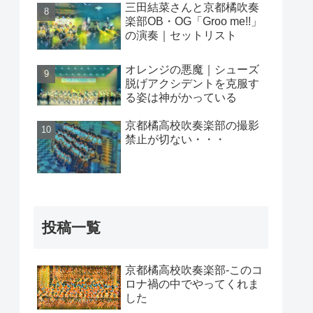
三田結菜さんと京都橘吹奏
楽部OB・OG「Groo me!!」
の演奏｜セットリスト
オレンジの悪魔｜シューズ
脱げアクシデントを克服す
る姿は神がかっている
京都橘高校吹奏楽部の撮影
禁止が切ない・・・
投稿一覧
京都橘高校吹奏楽部-このコ
ロナ禍の中でやってくれま
した