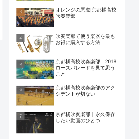
オレンジの悪魔|京都橘高校
吹奏楽部
吹奏楽部で使う楽器を最も
お得に購入する方法
京都橘高校吹奏楽部 2018
ローズパレードを見て思う
こと
京都橘高校吹奏楽部のアク
シデントが切ない
京都橘吹奏楽部｜永久保存
したい動画のひとつ