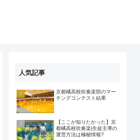
人気記事
京都橘高校吹奏楽部のマー
チングコンテスト結果
【ここが知りたかった】京
都橘高校吹奏楽|生徒主導の
運営方法は極秘情報?