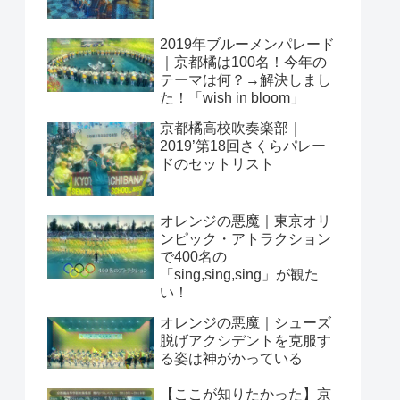
2019年ブルーメンパレード
｜京都橘は100名！今年の
テーマは何？→解決しまし
た！「wish in bloom」
京都橘高校吹奏楽部｜
2019’第18回さくらパレー
ドのセットリスト
オレンジの悪魔｜東京オリ
ンピック・アトラクション
で400名の
「sing,sing,sing」が観た
い！
オレンジの悪魔｜シューズ
脱げアクシデントを克服す
る姿は神がかっている
【ここが知りたかった】京