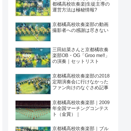
都橘高校吹奏楽|生徒主導の
運営方法は極秘情報?
京都橘高校吹奏楽部の動画
撮影者への感謝は尽きない
三田結菜さんと京都橘吹奏
楽部OB・OG「Groo me!!」
の演奏｜セットリスト
京都橘高校吹奏楽部の2018
定期演奏会に行けなかった
ファン向けのなぐさめ記事
京都橘高校吹奏楽部｜2009
年全国マーチングコンテス
ト（金賞）｜
京都橘高校吹奏楽部｜ブル