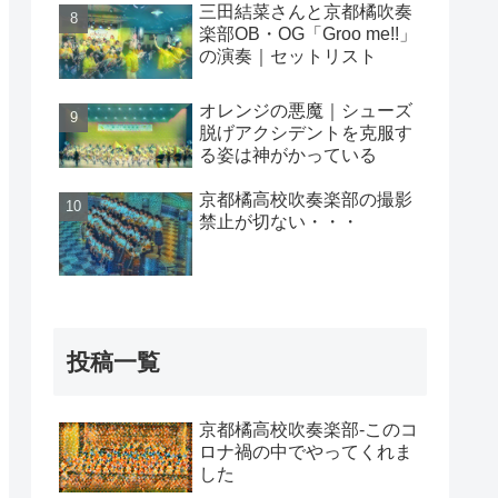
三田結菜さんと京都橘吹奏
楽部OB・OG「Groo me!!」
の演奏｜セットリスト
オレンジの悪魔｜シューズ
脱げアクシデントを克服す
る姿は神がかっている
京都橘高校吹奏楽部の撮影
禁止が切ない・・・
投稿一覧
京都橘高校吹奏楽部-このコ
ロナ禍の中でやってくれま
した