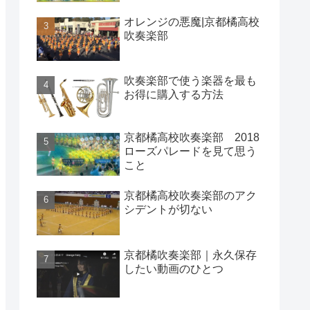
オレンジの悪魔|京都橘高校
吹奏楽部
吹奏楽部で使う楽器を最も
お得に購入する方法
京都橘高校吹奏楽部 2018
ローズパレードを見て思う
こと
京都橘高校吹奏楽部のアク
シデントが切ない
京都橘吹奏楽部｜永久保存
したい動画のひとつ