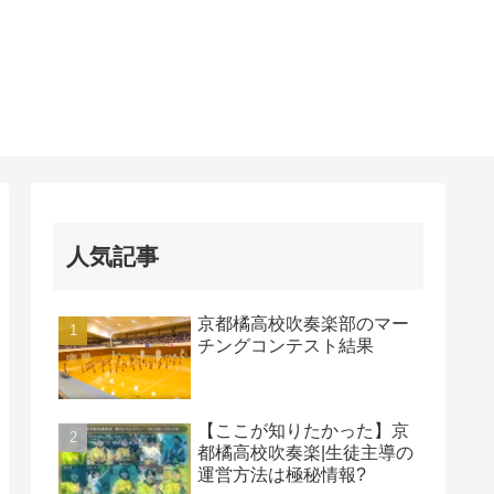
人気記事
京都橘高校吹奏楽部のマー
チングコンテスト結果
【ここが知りたかった】京
都橘高校吹奏楽|生徒主導の
運営方法は極秘情報?