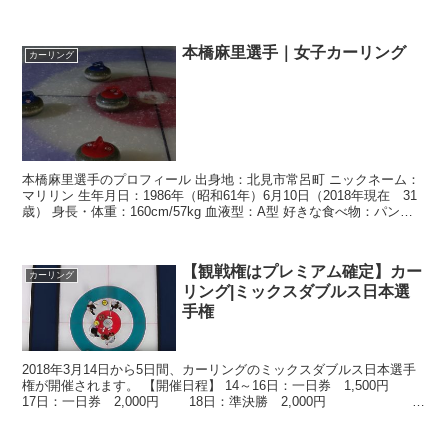
と、小さい頃から負けず嫌い...
本橋麻里選手｜女子カーリング
カーリング
本橋麻里選手のプロフィール 出身地：北見市常呂町 ニックネーム：
マリリン 生年月日：1986年（昭和61年）6月10日（2018年現在 31
歳） 身長・体重：160cm/57kg 血液型：A型 好きな食べ物：パン、
柿 好きな言葉：時は金なり...
【観戦権はプレミアム確定】カー
カーリング
リング|ミックスダブルス日本選
手権
2018年3月14日から5日間、カーリングのミックスダブルス日本選手
権が開催されます。 【開催日程】 14～16日：一日券 1,500円
17日：一日券 2,000円 18日：準決勝 2,000円 決
勝 2,000円 ...