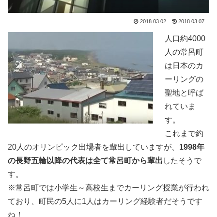
2018.03.02
2018.03.07
人口約4000
人の常呂町
は日本のカ
ーリングの
聖地と呼ば
れていま
す。
これまで約
20人のオリンピック出場者を輩出していますが、
1998年
の長野五輪以降の代表は全て常呂町から輩出
したそうで
す。
※常呂町では小学生～高校生までカーリング授業が行われ
ており、町民の5人に1人はカーリング経験者だそうです
ね！