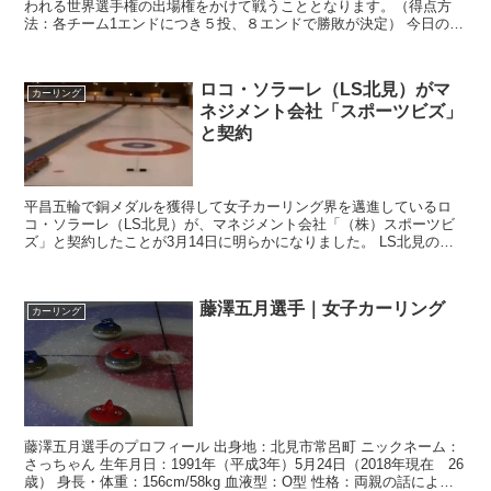
われる世界選手権の出場権をかけて戦うこととなります。（得点方
法：各チーム1エンドにつき５投、８エンドで勝敗が決定） 今日の話
題は、オリンピックで銅メダルを獲得した藤澤五月選手 (...
ロコ・ソラーレ（LS北見）がマ
カーリング
ネジメント会社「スポーツビズ」
と契約
平昌五輪で銅メダルを獲得して女子カーリング界を邁進しているロ
コ・ソラーレ（LS北見）が、マネジメント会社「（株）スポーツビ
ズ」と契約したことが3月14日に明らかになりました。 LS北見の主
将・本橋真理は以下のコメントを発表 このたび、チーム...
藤澤五月選手｜女子カーリング
カーリング
藤澤五月選手のプロフィール 出身地：北見市常呂町 ニックネーム：
さっちゃん 生年月日：1991年（平成3年）5月24日（2018年現在 26
歳） 身長・体重：156cm/58kg 血液型：O型 性格：両親の話による