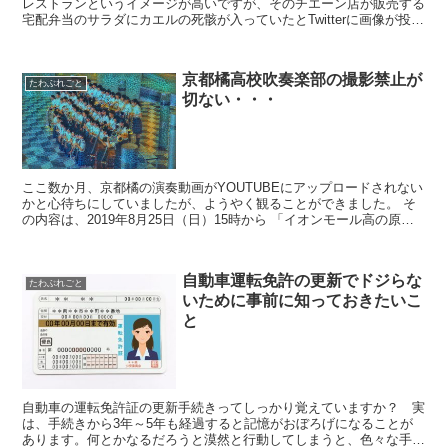
レストランというイメージが高いですが、そのチエーン店が販売する
宅配弁当のサラダにカエルの死骸が入っていたとTwitterに画像が投稿
されました。 日本の「食の安全」を信頼している...
京都橘高校吹奏楽部の撮影禁止が
たわぶれごと
切ない・・・
ここ数か月、京都橘の演奏動画がYOUTUBEにアップロードされない
かと心待ちにしていましたが、ようやく観ることができました。 そ
の内容は、2019年8月25日（日）15時から 「イオンモール高の原」
で行われた演奏会ですが、なんと！撮影禁止に...
自動車運転免許の更新でドジらな
たわぶれごと
いために事前に知っておきたいこ
と
自動車の運転免許証の更新手続きってしっかり覚えていますか？ 実
は、手続きから3年～5年も経過すると記憶がおぼろげになることが
あります。何とかなるだろうと漠然と行動してしまうと、色々な手続