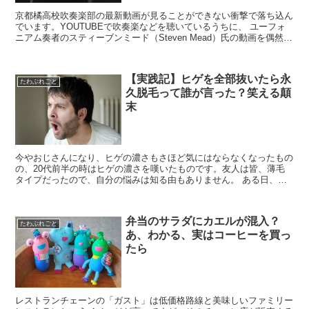
京都橘高校吹奏楽部の最新動画が見ることができない衝撃で落ち込ん
でいます。YOUTUBEで吹奏楽などを聴いているうちに、 ユーフォ
ニアム奏者のスティーブンミード（Steven Mead）氏の動画を偶然発
見しました。 恐らく、ユーフォニアム奏者...
【実践記】ヒゲを全部抜いたら永
たわぶれごと
久脱毛って誰が言った？笑える顛
末
今やおじさんになり、ヒゲの濃さもさほど気にはならなくなったもの
の、20代前半の時はヒゲの濃さを嘆いたものです。友人は皆、薄毛
タイプだったので、自分の悩みは知る由もありません。 ある日、風
の噂で「濃いヒゲは抜くと生えてこない！」と聞き、おお！...
弁当のサラダにカエルが混入？
たわぶれごと
あ、わかる、実はコーヒーを買っ
たら
レストランチェーンの「ガスト」は低価格路線と美味しいファミリー